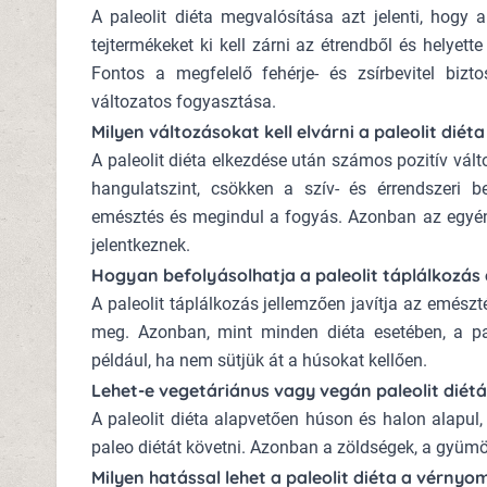
A paleolit diéta megvalósítása azt jelenti, hogy a
tejtermékeket ki kell zárni az étrendből és helyett
Fontos a megfelelő fehérje- és zsírbevitel biz
változatos fogyasztása.
Milyen változásokat kell elvárni a paleolit diét
A paleolit diéta elkezdése után számos pozitív vál
hangulatszint, csökken a szív- és érrendszeri 
emésztés és megindul a fogyás. Azonban az egyén
jelentkeznek.
Hogyan befolyásolhatja a paleolit táplálkozás
A paleolit táplálkozás jellemzően javítja az emész
meg. Azonban, mint minden diéta esetében, a pa
például, ha nem sütjük át a húsokat kellően.
Lehet-e vegetáriánus vagy vegán paleolit diétá
A paleolit diéta alapvetően húson és halon alapul
paleo diétát követni. Azonban a zöldségek, a gyümö
Milyen hatással lehet a paleolit diéta a vérny