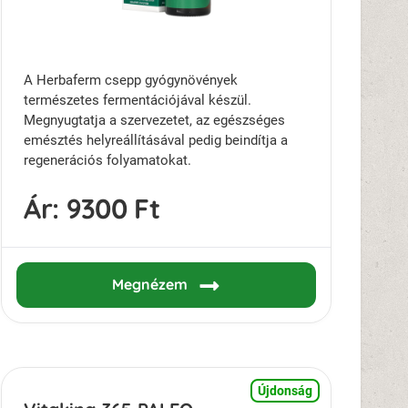
A Herbaferm csepp gyógynövények
természetes fermentációjával készül.
Megnyugtatja a szervezetet, az egészséges
emésztés helyreállításával pedig beindítja a
regenerációs folyamatokat.
Ár:
9300 Ft
Megnézem
Újdonság