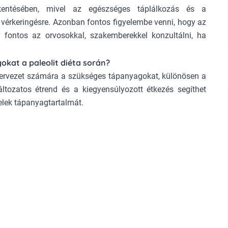
kentésében, mivel az egészséges táplálkozás és a
 vérkeringésre. Azonban fontos figyelembe venni, hogy az
y fontos az orvosokkal, szakemberekkel konzultálni, ha
okat a paleolit diéta során?
 szervezet számára a szükséges tápanyagokat, különösen a
ltozatos étrend és a kiegyensúlyozott étkezés segíthet
elek tápanyagtartalmát.