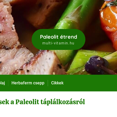
Paleolit étrend
multi-vitamin.hu
laj
Herbaferm csepp
Cikkek
ek a Paleolit táplálkozásról