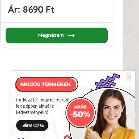
Ár:
8690 Ft
Megnézem
Iratkozz fel, hogy ne maradj
le az éppen aktuális
kedvezményekről!
Feliratkozás