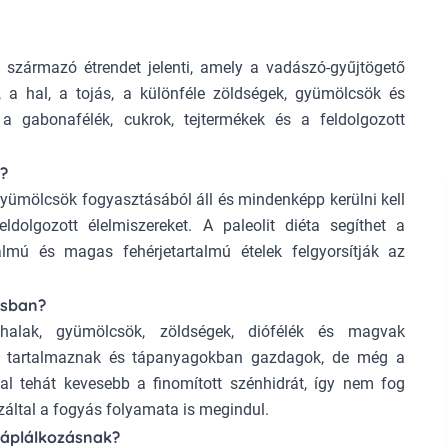
l származó étrendet jelenti, amely a vadászó-gyűjtögető
 a hal, a tojás, a különféle zöldségek, gyümölcsök és
a gabonafélék, cukrok, tejtermékek és a feldolgozott
n?
 gyümölcsök fogyasztásából áll és mindenképp kerülni kell
eldolgozott élelmiszereket. A
paleolit diéta
segíthet a
almú és magas fehérjetartalmú ételek felgyorsítják az
ásban?
halak, gyümölcsök, zöldségek, diófélék és magvak
iát tartalmaznak és tápanyagokban gazdagok, de még a
al tehát kevesebb a finomított szénhidrát, így nem fog
záltal a fogyás folyamata is megindul.
 táplálkozásnak?