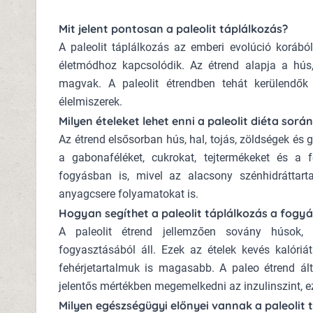
Mit jelent pontosan a paleolit táplálkozás?
A paleolit táplálkozás az emberi evolúció korábó
életmódhoz kapcsolódik. Az étrend alapja a hús,
magvak. A paleolit étrendben tehát kerülendők 
élelmiszerek.
Milyen ételeket lehet enni a paleolit diéta sorá
Az étrend elsősorban hús, hal, tojás, zöldségek és
a gabonaféléket, cukrokat, tejtermékeket és a f
fogyásban is, mivel az alacsony szénhidráttart
anyagcsere folyamatokat is.
Hogyan segíthet a paleolit táplálkozás a fogy
A paleolit étrend jellemzően sovány húsok, 
fogyasztásából áll. Ezek az ételek kevés kalór
fehérjetartalmuk is magasabb. A paleo étrend ált
jelentős mértékben megemelkedni az inzulinszint, e
Milyen egészségügyi előnyei vannak a paleolit