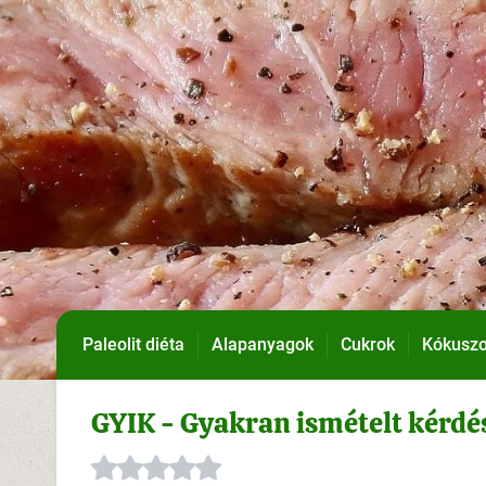
Paleolit diéta
Alapanyagok
Cukrok
Kókuszo
GYIK - Gyakran ismételt kérdés