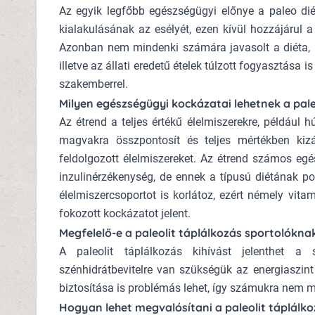
Az egyik legfőbb egészségügyi előnye a paleo dié
kialakulásának az esélyét, ezen kívül hozzájárul a
Azonban nem mindenki számára javasolt a diéta, 
illetve az állati eredetű ételek túlzott fogyasztása 
szakemberrel.
Milyen egészségügyi kockázatai lehetnek a pale
Az étrend a teljes értékű élelmiszerekre, például h
magvakra összpontosít és teljes mértékben kizá
feldolgozott élelmiszereket. Az étrend számos egé
inzulinérzékenység, de ennek a típusú diétának po
élelmiszercsoportot is korlátoz, ezért némely vit
fokozott kockázatot jelent.
Megfelelő-e a paleolit táplálkozás sportolókna
A paleolit táplálkozás kihívást jelenthet a 
szénhidrátbevitelre van szükségük az energiaszint
biztosítása is problémás lehet, így számukra nem m
Hogyan lehet megvalósítani a paleolit táplálk