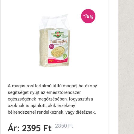
-16%
A magas rosttartalmú útifű maghéj hatékony
segítséget nyújt az emésztőrendszer
egészségének megőrzésében, fogyasztása
azoknak is ajánlott, akik érzékeny
bélrendszerrel rendelkeznek, vagy diétáznak.
Ár:
2395 Ft
2850 Ft