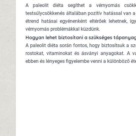
A paleolit diéta segíthet a vérnyomás csök
testsúlycsökkenés általában pozitív hatással van a
étrend hatásai egyénenként eltérőek lehetnek, íg
vérnyomás problémákkal küzdünk.
Hogyan lehet biztosítani a szükséges tápanyag
A paleolit diéta során fontos, hogy biztosítsuk a
rostokat, vitaminokat és ásványi anyagokat. A vá
ebben és lényeges figyelembe venni a különböző ét