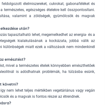
 feldolgozott élelmiszereket, cukrokat, gabonaféléket és
e a természetes, egészséges ételekre kell összpontosítani.
tosítása, valamint a zöldségek, gyümölcsök és magvak
a elkezdése után?
tozás tapasztalható lehet, megemelkedhet az energia- és a
betegségek kialakulásának a kockázata, jobbá válik az
i különbségek miatt ezek a változások nem mindenkinél
 az emésztést?
tést, mivel a természetes ételek könnyebben emészthetőek
leolitnál is adódhatnak problémák, ha túlzásba esünk,
t követni?
, így nem lehet teljes mértékben vegetáriánus vagy vegán
lcsök és a magvak is fontos részei az étrendnek.
omásra?