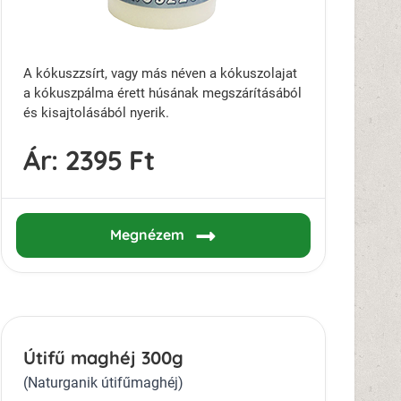
A kókuszzsírt, vagy más néven a kókuszolajat
a kókuszpálma érett húsának megszárításából
és kisajtolásából nyerik.
Ár:
2395 Ft
Megnézem
Útifű maghéj 300g
(Naturganik útifűmaghéj)