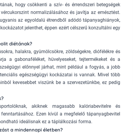
tának, hogy csökkenti a szív- és érrendszeri betegségek
 vércukorszint normalizálásához és javítja az emésztést.
ugyanis az egyoldalú étrendből adódó tápanyaghiányok,
is kockázatot jelenthet, éppen ezért célszerű konzultálni egy
olit diétának?
úsokra, halakra, gyümölcsökre, zöldségekre, diófélékre és
rja a gabonaféléket, hüvelyeseket, tejtermékeket és a
szségügyi előnnyel járhat, mint például a fogyás, a jobb
tenciális egészségügyi kockázatai is vannak. Mivel több
aminból kevesebbet viszünk be a szervezetünkbe, ez pedig
k?
sportolóknak, akiknek magasabb kalóriabevitelre és
 fenntartásához. Ezen kívül a megfelelő tápanyagbevitel
ondható ideálisnak ez a táplálkozási forma.
ozást a mindennapi életben?