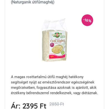
(Naturganik útifűmaghéj)
-16%
A magas rosttartalmú útifű maghéj hatékony
segítséget nyújt az emésztőrendszer egészségének
megőrzésében, fogyasztása azoknak is ajánlott, akik
érzékeny bélrendszerrel rendelkeznek, vagy diétáznak.
Ár:
2395 Ft
2850 Ft