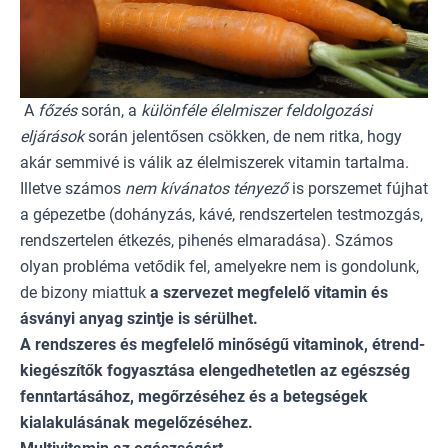
A
főzés
során, a
különféle élelmiszer feldolgozási
eljárások
során jelentősen csökken, de nem ritka, hogy
akár semmivé is válik az élelmiszerek vitamin tartalma.
Illetve számos
nem kívánatos tényező
is porszemet fújhat
a gépezetbe (dohányzás, kávé, rendszertelen testmozgás,
rendszertelen étkezés, pihenés elmaradása). Számos
olyan probléma vetődik fel, amelyekre nem is gondolunk,
de bizony miattuk
a szervezet megfelelő vitamin és
ásványi anyag szintje is sérülhet.
A rendszeres és megfelelő minőségű vitaminok, étrend-
kiegészítők fogyasztása elengedhetetlen az egészség
fenntartásához, megőrzéséhez és a betegségek
kialakulásának megelőzéséhez.