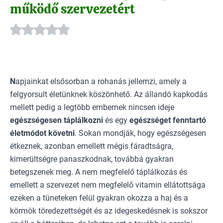
működő szervezetért
N
apjainkat elsősorban a rohanás jellemzi, amely a
felgyorsult életünknek köszönhető. Az állandó kapkodás
mellett pedig a legtöbb embernek nincsen ideje
egészségesen táplálkozni
és egy
egészséget fenntartó
életmódot követni
. Sokan mondják, hogy egészségesen
étkeznek, azonban emellett mégis fáradtságra,
kimerültségre panaszkodnak, továbbá gyakran
betegszenek meg. A nem megfelelő táplálkozás és
emellett a szervezet nem megfelelő
vitamin
ellátottsága
ezeken a tüneteken felül gyakran okozza a haj és a
körmök töredezettségét és az idegeskedésnek is sokszor