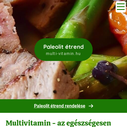
Paleolit étrend
multi-vitamin.hu
Paleolit étrend rendelése
Multivitamin - az egészségesen