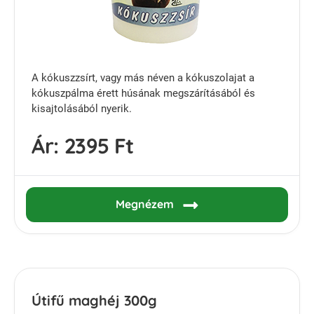
A kókuszzsírt, vagy más néven a kókuszolajat a
kókuszpálma érett húsának megszárításából és
kisajtolásából nyerik.
Ár:
2395 Ft
Megnézem
Útifű maghéj 300g