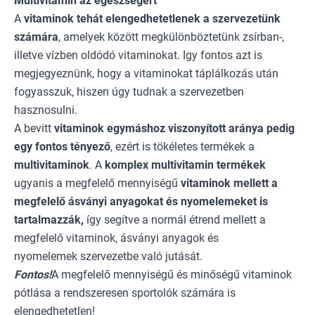
Multivitamin az egészségért
A
vitaminok tehát elengedhetetlenek a szervezetünk
számára
, amelyek között megkülönböztetünk zsírban-,
illetve vízben oldódó vitaminokat. Igy fontos azt is
megjegyeznünk, hogy a vitaminokat táplálkozás után
fogyasszuk, hiszen úgy tudnak a szervezetben
hasznosulni.
A bevitt
vitaminok egymáshoz viszonyított aránya pedig
egy fontos tényező
, ezért is tökéletes termékek a
multivitaminok
. A
komplex multivitamin termékek
ugyanis a megfelelő mennyiségű
vitaminok mellett a
megfelelő ásványi anyagokat és nyomelemeket is
tartalmazzák,
így segítve a normál étrend mellett a
megfelelő vitaminok, ásványi anyagok és
nyomelemek szervezetbe való jutását.
Fontos!
A megfelelő mennyiségű és minőségű vitaminok
pótlása a rendszeresen sportolók számára is
elengedhetetlen!