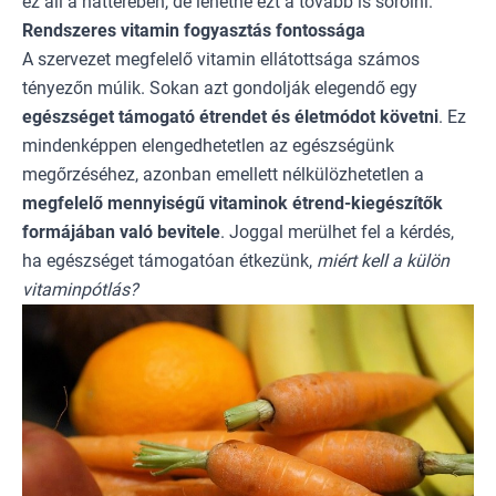
ez áll a hátterében, de lehetne ezt a tovább is sorolni.
Rendszeres vitamin fogyasztás fontossága
A szervezet megfelelő vitamin ellátottsága számos
tényezőn múlik. Sokan azt gondolják elegendő egy
egészséget támogató étrendet és életmódot követni
. Ez
mindenképpen elengedhetetlen az egészségünk
megőrzéséhez, azonban emellett nélkülözhetetlen a
megfelelő mennyiségű vitaminok étrend-kiegészítők
formájában való bevitele
. Joggal merülhet fel a kérdés,
ha egészséget támogatóan étkezünk,
miért kell a külön
vitaminpótlás?